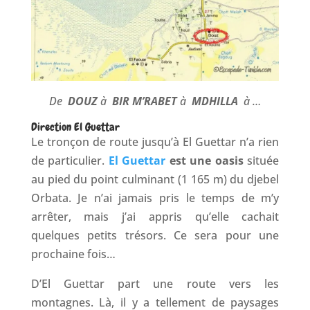
De
DOUZ
à
BIR M’RABET
à
MDHILLA
à …
Direction El Guettar
Le tronçon de route jusqu’à El Guettar n’a rien
de particulier.
El Guettar
est une oasis
située
au pied du point culminant (1 165 m) du djebel
Orbata. Je n’ai jamais pris le temps de m’y
arrêter, mais j’ai appris qu’elle cachait
quelques petits trésors. Ce sera pour une
prochaine fois…
D’El Guettar part une route vers les
montagnes. Là, il y a tellement de paysages